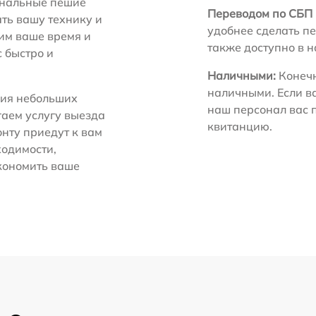
нальные пешие
Переводом по СБП 
ть вашу технику и
удобнее сделать пе
ним ваше время и
также доступно в 
с быстро и
Наличными:
Конечн
наличными. Если в
ия небольших
наш персонал вас 
гаем услугу выезда
квитанцию.
нту приедут к вам
ходимости,
экономить ваше