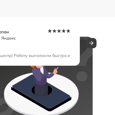
епан
–
Яндекс
веты по уходу оказались крайне полезными.
ентр! Работу выполнили быстро и качественно, цены оч