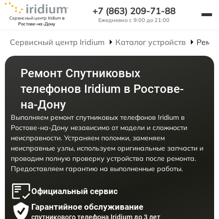
+7 (863) 209-71-88
Сервисный центр Iridium
в
Ежедневно с 9:00 до 21:00
Ростове-на-Дону
Сервисный центр Iridium
Каталог устройств
Ремон
Ремонт Спутниковых
телефонов Iridium в Ростове-
на-Дону
Выполняем ремонт спутниковых телефонов Iridium в
Ростове-на-Дону независимо от модели и сложности
неисправности. Устраняем поломки, заменяем
неисправные узлы, используем оригинальные запчасти и
проводим полную проверку устройства после ремонта.
Предоставляем гарантию на выполненные работы.
Официальный сервис
Гарантийное обслуживание
спутникового телефона Iridium до 3 лет